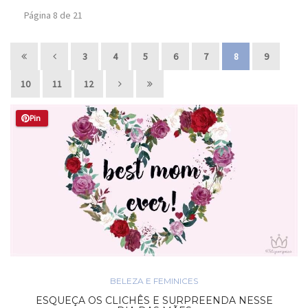
Página 8 de 21
3
4
5
6
7
8
9
10
11
12
Pin
BELEZA E FEMINICES
ESQUEÇA OS CLICHÊS E SURPREENDA NESSE