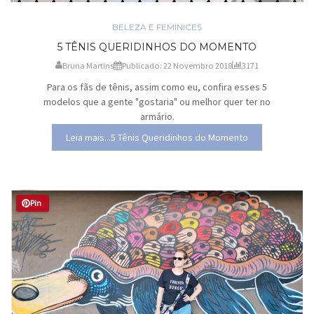
BELEZA E FEMINICES
5 TÊNIS QUERIDINHOS DO MOMENTO
Bruna Martins
Publicado: 22 Novembro 2018
3171
Para os fãs de tênis, assim como eu, confira esses 5
modelos que a gente "gostaria" ou melhor quer ter no
armário.
Leia mais...5 Tênis Queridinhos do Momento
Pin