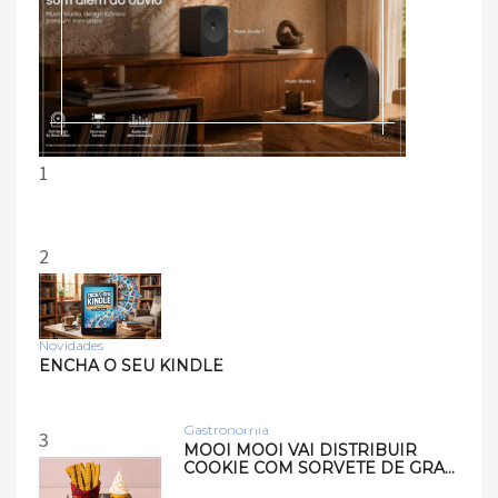
1
2
Novidades
Tecnologia
ENCHA O SEU KINDLE
Samsung lança smart
speakers Music Studio 7 e
Musi…
Gastronomia
3
MOOI MOOI VAI DISTRIBUIR
COOKIE COM SORVETE DE GRA…