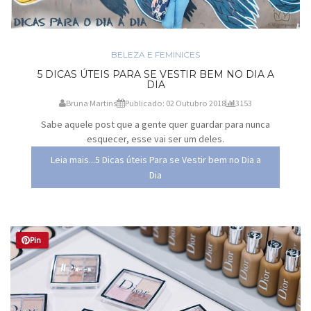
BELEZA E FEMINICES
5 DICAS ÚTEIS PARA SE VESTIR BEM NO DIA A
DIA
Bruna Martins
Publicado: 02 Outubro 2018
3153
Sabe aquele post que a gente quer guardar para nunca
esquecer, esse vai ser um deles.
Leia mais...5 Dicas úteis Para se Vestir bem no Dia a
Dia
Pin