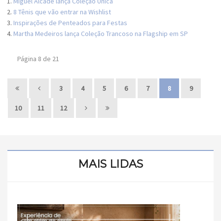
Miguel Alcade lança Coleção Única
8 Tênis que vão entrar na Wishlist
Inspirações de Penteados para Festas
Martha Medeiros lança Coleção Trancoso na Flagship em SP
Página 8 de 21
3
4
5
6
7
8
9
10
11
12
MAIS LIDAS