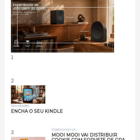
1
2
Novidades
Tecnologia
ENCHA O SEU KINDLE
Samsung lança smart
speakers Music Studio 7 e
Musi…
Gastronomia
3
MOOI MOOI VAI DISTRIBUIR