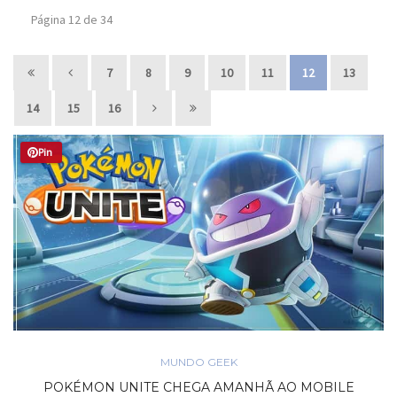
Página 12 de 34
7
8
9
10
11
12
13
14
15
16
Pin
MUNDO GEEK
POKÉMON UNITE CHEGA AMANHÃ AO MOBILE