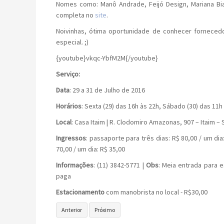
Nomes como: Manô Andrade, Feijó Design, Mariana Bia
completa no
site
.
Noivinhas, ótima oportunidade de conhecer fornecedo
especial. ;)
{youtube}vkqc-YbfM2M{/youtube}
Serviço:
Data
: 29 a 31 de Julho de 2016
Horários
: Sexta (29) das 16h às 22h, Sábado (30) das 11h
Local
: Casa Itaim | R. Clodomiro Amazonas, 907 – Itaim –
Ingressos
: passaporte para três dias: R$ 80,00 / um dia:
70,00 / um dia: R$ 35,00
Informações
: (11) 3842-5771 |
Obs
: Meia entrada para 
paga
Estacionamento
com manobrista no local - R$30,00
Artigo anterior: Havaianas | Lança Nova Linha de Óculos de Sol
Próximo artigo: Workshop em São Paulo com Dona 
Anterior
Próximo