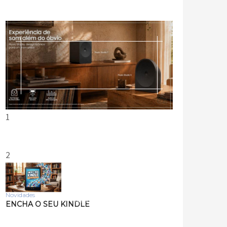
1
2
Novidades
Tecnologia
ENCHA O SEU KINDLE
Samsung lança smart
speakers Music Studio 7 e