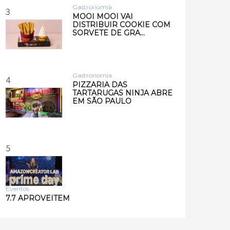
Musi…
Gastronomia
3
MOOI MOOI VAI
DISTRIBUIR COOKIE COM
SORVETE DE GRA…
Gastronomia
4
PIZZARIA DAS
TARTARUGAS NINJA ABRE
EM SÃO PAULO
5
Eventos
7.7 APROVEITEM