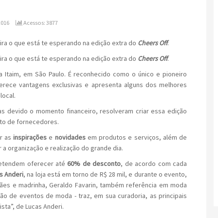
2016
Acessos: 3877
fira o que está te esperando na edição extra do
Cheers Off
.
fira o que está te esperando na edição extra do
Cheers Off
.
a Itaim, em São Paulo. É reconhecido como o único e pioneiro
ferece vantagens exclusivas e apresenta alguns dos melhores
ocal.
s devido o momento financeiro, resolveram criar essa edição
ento de fornecedores.
ar as
inspirações
e
novidades
em produtos e serviços, além de
ar a organização e realização do grande dia.
retendem oferecer até
60% de desconto
, de acordo com cada
s Anderi
, na loja está em torno de R$ 28 mil, e durante o evento,
mães e madrinha, Geraldo Favarin, também referência em moda
ão de eventos de moda - traz, em sua curadoria, as principais
sta”, de Lucas Anderi.