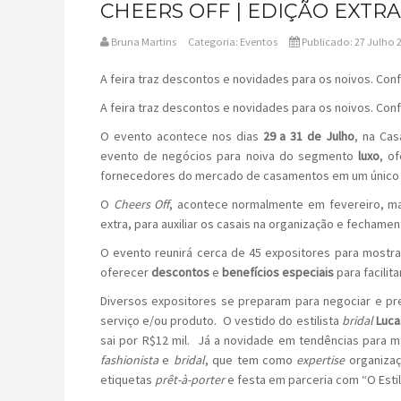
CHEERS OFF | EDIÇÃO EXTRA
Bruna Martins
Categoria:
Eventos
Publicado: 27 Julho 
A feira traz descontos e novidades para os noivos. Con
A feira traz descontos e novidades para os noivos. Con
O evento acontece nos dias
29 a 31 de Julho
, na Cas
evento de negócios para noiva do segmento
luxo
, o
fornecedores do mercado de casamentos em um único l
O
Cheers Off
, acontece normalmente em fevereiro, ma
extra, para auxiliar os casais na organização e fecham
O evento reunirá cerca de 45 expositores para mostr
oferecer
descontos
e
benefícios especiais
para facilit
Diversos expositores se preparam para negociar e p
serviço e/ou produto. O vestido do estilista
bridal
Luca
sai por R$12 mil. Já a novidade em tendências para 
fashionista
e
bridal
, que tem como
expertise
organizaç
etiquetas
prêt-à-porter
e festa em parceria com “O Estili