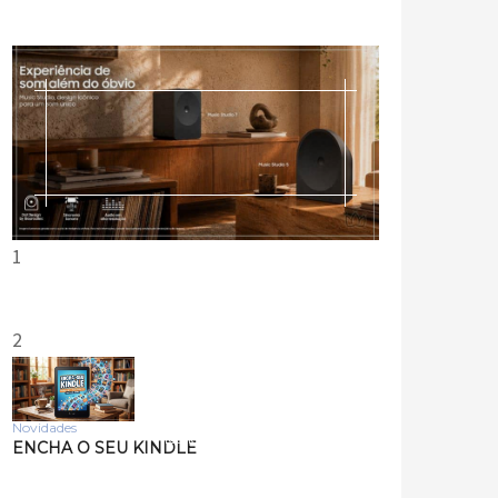
1
2
Novidades
Tecnologia
ENCHA O SEU KINDLE
Samsung lança smart
speakers Music Studio 7 e