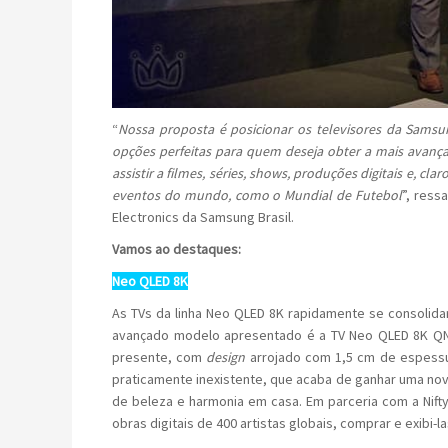
“
Nossa proposta é posicionar os televisores da Samsun
opções perfeitas para quem deseja obter a mais avançad
assistir a filmes, séries, shows, produções digitais e, cl
eventos do mundo, como o Mundial de Futebol
”, ress
Electronics da Samsung Brasil.
Vamos ao destaques:
Neo QLED 8K
As TVs da linha Neo QLED 8K rapidamente se consolida
avançado modelo apresentado é a TV Neo QLED 8K QN9
presente, com
design
arrojado com 1,5 cm de espessu
praticamente inexistente, que acaba de ganhar uma nov
de beleza e harmonia em casa. Em parceria com a Nif
obras digitais de 400 artistas globais, comprar e exibi-l