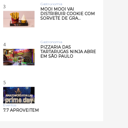
Musi…
Gastronomia
3
MOOI MOOI VAI
DISTRIBUIR COOKIE COM
SORVETE DE GRA…
Gastronomia
4
PIZZARIA DAS
TARTARUGAS NINJA ABRE
EM SÃO PAULO
5
Eventos
7.7 APROVEITEM