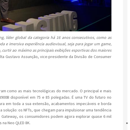
g, líder global da categoria há 16 anos consecutivos, como as
a e imersiva experiência audiovisual, seja para jogar um game,
aro, curtir ao máximo as principais exibições esportivas dos maiores
alta Gustavo Assunção, vice-presidente da Divisão de Consumer
ram como as mais tecnológicas do mercado. O principal e mais
00B disponível em 75 e 85 polegadas. É uma TV do futuro no
ra em toda a sua extensão, acabamentos impecáveis e borda
a solução: os NFTs, que chegam para impulsionar uma tendência
ty Gateway, os consumidores podem agora explorar quase 6 mil
as na Neo QLED 8K.