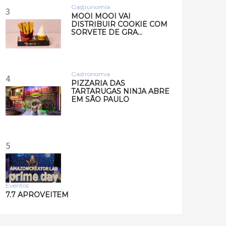
Musi…
Gastronomia
3
MOOI MOOI VAI
DISTRIBUIR COOKIE COM
SORVETE DE GRA…
Gastronomia
4
PIZZARIA DAS
TARTARUGAS NINJA ABRE
EM SÃO PAULO
5
Eventos
7.7 APROVEITEM