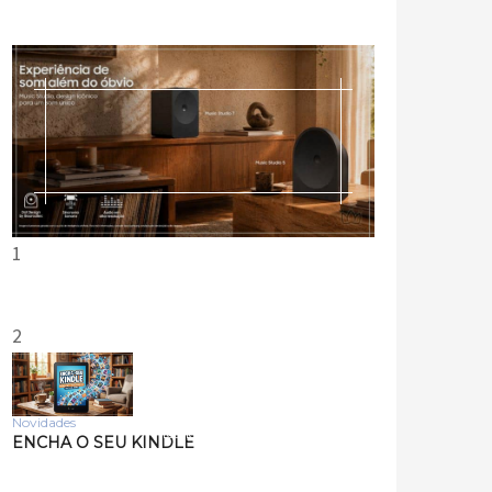
1
2
Novidades
Tecnologia
ENCHA O SEU KINDLE
Samsung lança smart
speakers Music Studio 7 e