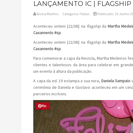
LANÇAMENTO IC | FLAGSHI
Bruna Martins
Categoria:
Festas
Publicado: 23 Junho 2
Aconteceu ontem {22/06} na
flagship
da
Martha Medei
Casamento #sp
.
Aconteceu ontem {22/06} na
flagship
da
Martha Medei
Casamento #sp
.
Para comemorar a capa da Revista, Martha Medeiros feste
clientes e talentosos da área para celebrar em grand
um evento à altura da publicação.
A capa da ed. 19 estampa a sua nora,
Daniela Sampaio
v
cerimônia de Daniela e Gustavo aconteceu em um cen
parceiros incríveis.
Pin