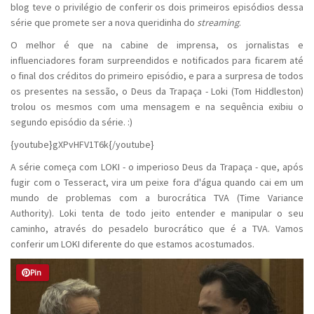
blog teve o privilégio de conferir os dois primeiros episódios dessa
série que promete ser a nova queridinha do
streaming
.
O melhor é que na cabine de imprensa, os jornalistas e
influenciadores foram surpreendidos e notificados para ficarem até
o final dos créditos do primeiro episódio, e para a surpresa de todos
os presentes na sessão, o Deus da Trapaça - Loki (Tom Hiddleston)
trolou os mesmos com uma mensagem e na sequência exibiu o
segundo episódio da série. :)
{youtube}gXPvHFV1T6k{/youtube}
A série começa com LOKI - o imperioso Deus da Trapaça - que, após
fugir com o Tesseract, vira um peixe fora d'água quando cai em um
mundo de problemas com a burocrática TVA (Time Variance
Authority). Loki tenta de todo jeito entender e manipular o seu
caminho, através do pesadelo burocrático que é a TVA. Vamos
conferir um LOKI diferente do que estamos acostumados.
Pin