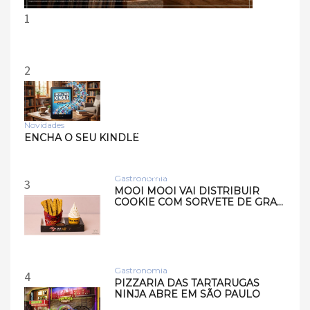
1
2
Novidades
Tecnologia
ENCHA O SEU KINDLE
Samsung lança smart
speakers Music Studio 7 e
Musi…
Gastronomia
3
MOOI MOOI VAI DISTRIBUIR
COOKIE COM SORVETE DE GRA…
Gastronomia
4
PIZZARIA DAS TARTARUGAS
NINJA ABRE EM SÃO PAULO