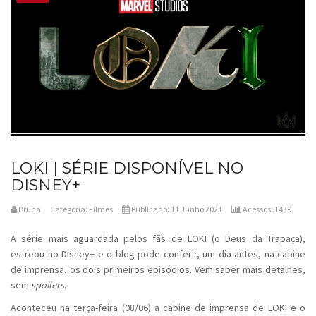
LOKI | SÉRIE DISPONÍVEL NO
DISNEY+
Bruna
Categoria:
Filmes
Publicado: 11 Junho 2021
Acessos: 1439
A série mais aguardada pelos fãs de LOKI (o Deus da Trapaça),
estreou no Disney+ e o blog pode conferir, um dia antes, na cabine
de imprensa, os dois primeiros episódios. Vem saber mais detalhes,
sem
spoilers
.
Aconteceu na terça-feira (08/06) a cabine de imprensa de LOKI e o