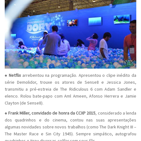
♠
Netflix
arrebentou na programação. Apresentou o clipe inédito da
série Demolidor, trouxe os atores de Sense8 e Jessica Jones,
transmitiu a pré-estreia de The Ridiculous 6 com Adam Sandler e
elenco. Rolou bate-papo com Aml Ameen, Afonso Herrera e Jamie
Clayton (de Sense8).
♠
Frank Miller, convidado de honra da CCXP 2015
, considerado a lenda
dos quadrinhos e do cinema, contou nas suas apresentações
algumas novidades sobre novos trabalhos (como The Dark Knight III –
The Master Race e Sin City 1945). Sempre simpático, autografou
quadrinhos e tirou diversas
selfies
com seus fãs.