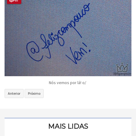
Pin
Nós vemos por lá! o/
Artigo
Próximo
Anterior
Próximo
anterior:
artigo:
Campus
Invasão
Party
Star
Brasil
Wars
MAIS LIDAS