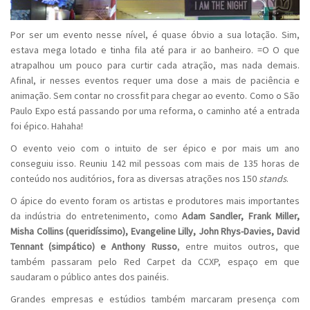
Por ser um evento nesse nível, é quase óbvio a sua lotação. Sim,
estava mega lotado e tinha fila até para ir ao banheiro. =O O que
atrapalhou um pouco para curtir cada atração, mas nada demais.
Afinal, ir nesses eventos requer uma dose a mais de paciência e
animação. Sem contar no crossfit para chegar ao evento. Como o São
Paulo Expo está passando por uma reforma, o caminho até a entrada
foi épico. Hahaha!
O evento veio com o intuito de ser épico e por mais um ano
conseguiu isso. Reuniu 142 mil pessoas com mais de 135 horas de
conteúdo nos auditórios, fora as diversas atrações nos 150
stands
.
O ápice do evento foram os artistas e produtores mais importantes
da indústria do entretenimento, como
Adam Sandler, Frank Miller,
Misha Collins (queridíssimo), Evangeline Lilly, John Rhys-Davies, David
Tennant (simpático) e Anthony Russo
, entre muitos outros, que
também passaram pelo Red Carpet da CCXP, espaço em que
saudaram o público antes dos painéis.
Grandes empresas e estúdios também marcaram presença com