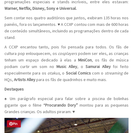
programações especiais e stands incríveis, entre eles estavam:
Warner, Netflix, Disney, Sony e Universal.
Sem contar nos quatro auditórios que juntos, exibiram 135 horas nos
painéis, fora os lançamentos. ♥ A CCXP contou com mais de 600 horas
de conteúdo simultâneos, incluindo as programações dentro de cada
stand.
A CCXP encantou tanto, pois foi pensada para todos. Os fãs de
cultura pop enlouquecem, os
cosplayers
podem ser eles, as crianças
tinham um espaço dedicado à elas a
MiniCon
, os fãs de música
podiam curtir um som no
Music Alley
, o
Samurai Alley
foi feito
especialmente para os
otakus
, o
Social Comics
com o
streaming
de
HQs,
Artists Alley
para os fãs de quadrinhos e muito mais.
Destaques
♠ Um parágrafo especial para falar sobre a piscina de bolinhas
gigante que o filme
“Procurando Dory”
montou para as pequenas
Grandes crianças. Os adultos piraram. ♥
Pin