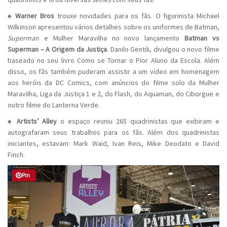
♠
Warner Bros
trouxe novidades para os fãs. O figurinista Michael
Wilkinson apresentou vários detalhes sobre os uniformes de Batman,
Superman
e Mulher Maravilha no novo lançamento
Batman vs
Superman – A Origem da Justiça
. Danilo Gentili, divulgou o novo filme
baseado no seu livro Como se Tornar o Pior Aluno da Escola. Além
disso, os fãs também puderam assistir a um vídeo em homenagem
aos heróis da DC Comics, com anúncios do filme solo da Mulher
Maravilha, Liga da Justiça 1 e 2, do Flash, do Aquaman, do Ciborgue e
outro filme do Lanterna Verde.
♠
Artists’ Alley
o espaço reuniu 265 quadrinistas que exibiram e
autografaram seus trabalhos para os fãs. Além dos quadrinistas
iniciantes, estavam: Mark Waid, Ivan Reis, Mike Deodato e David
Finch.
Pin