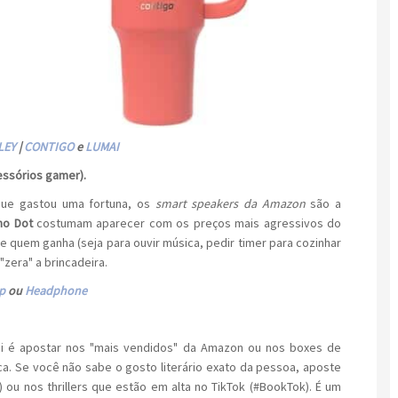
LEY
|
CONTIGO
e
LUMAI
cessórios gamer).
ue gastou uma fortuna, os
smart speakers da Amazon
são a
ho Dot
costumam aparecer com os preços mais agressivos do
e quem ganha (seja para ouvir música, pedir timer para cozinhar
"zera" a brincadeira.
p
ou
Headphone
qui é apostar nos "mais vendidos" da Amazon ou nos boxes de
a. Se você não sabe o gosto literário exato da pessoa, aposte
 ou nos thrillers que estão em alta no TikTok (#BookTok). É um