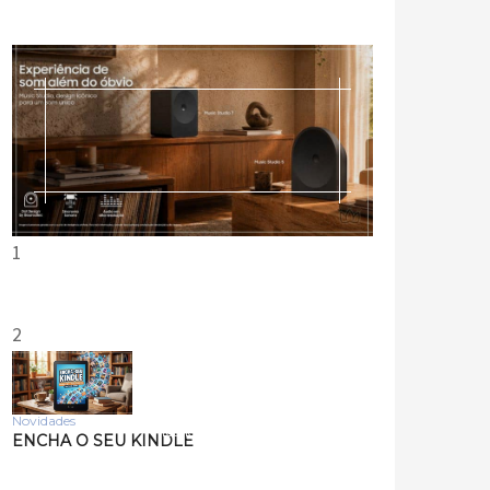
1
2
Novidades
Tecnologia
ENCHA O SEU KINDLE
Samsung lança smart
speakers Music Studio 7 e