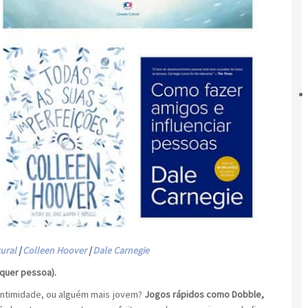
ural
|
Colleen Hoover
|
Dale Carnegie
lquer pessoa).
intimidade, ou alguém mais jovem?
Jogos rápidos como Dobble,