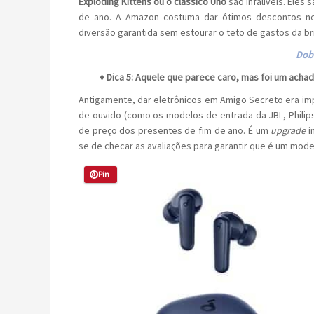
Exploding Kittens ou o clássico Uno
são infalíveis. Eles
de ano. A Amazon costuma dar ótimos descontos nes
diversão garantida sem estourar o teto de gastos da br
Dob
♦ Dica 5: Aquele que parece caro, mas foi um achad
Antigamente, dar eletrônicos em Amigo Secreto era impo
de ouvido (como os modelos de entrada da JBL, Philip
de preço dos presentes de fim de ano. É um
upgrade
i
se de checar as avaliações para garantir que é um mode
Pin