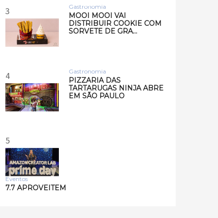
Musi…
Gastronomia
3
MOOI MOOI VAI
DISTRIBUIR COOKIE COM
SORVETE DE GRA…
Gastronomia
4
PIZZARIA DAS
TARTARUGAS NINJA ABRE
EM SÃO PAULO
5
Eventos
7.7 APROVEITEM