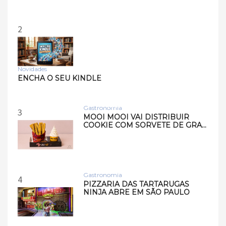
2
Novidades
Tecnologia
ENCHA O SEU KINDLE
Samsung lança smart
speakers Music Studio 7 e
Musi…
Gastronomia
3
MOOI MOOI VAI DISTRIBUIR
COOKIE COM SORVETE DE GRA…
Gastronomia
4
PIZZARIA DAS TARTARUGAS
NINJA ABRE EM SÃO PAULO